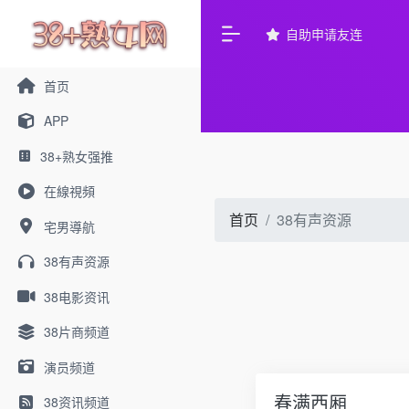
自助申请友连
首页
APP
38+熟女强推
在線視頻
首页
38有声资源
宅男導航
38有声资源
38电影资讯
38片商频道
演员频道
春满西厢
38资讯频道