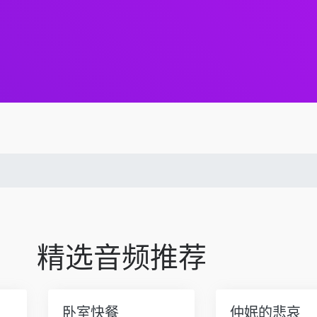
精选音频推荐
卧室快餐
仲姄的悲哀