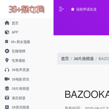
自助申请友连
首页
APP
38+熟女强推
在線視頻
首页
38片商频道
BAZ
宅男導航
38有声资源
38电影资讯
38片商频道
BAZOOK
演员频道
38资讯频道
发布时间： 2025-06-07 22