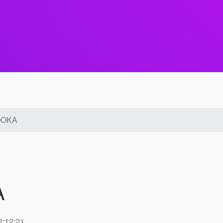
OOKA
A
:12:21