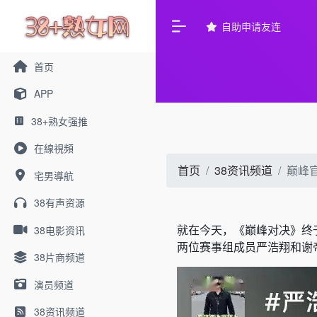
自助申请友连
首页
APP
38+熟女强推
在線視頻
首页
38资讯频道
巅峰
宅男導航
38有声资源
就在今天，《巅峰对决》终
38电影资讯
两位赛事组成员严浩翔和谢
38片商频道
演员频道
38资讯频道