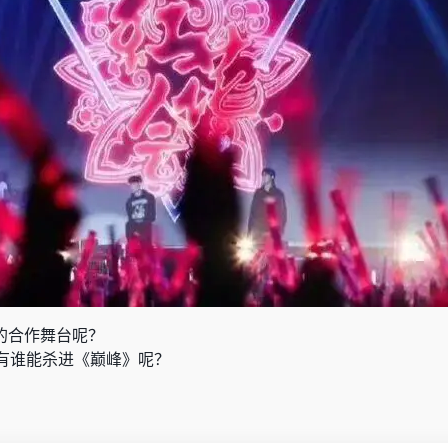
r的合作舞台呢？
有谁能杀进《巅峰》呢？