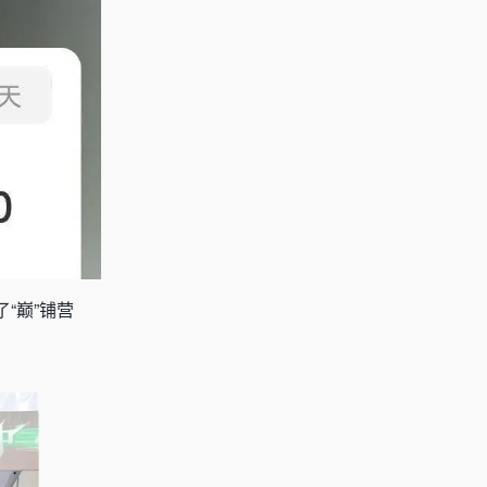
了“巅”铺营