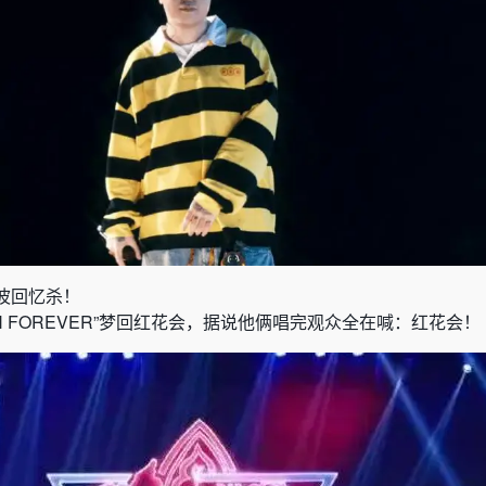
波回忆杀！
H FOREVER”梦回红花会，据说他俩唱完观众全在喊：红花会！